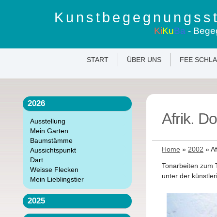
Kunstbegegnungsst
Ki
Ku
Ba
- Bege
START
ÜBER UNS
FEE SCHL
2026
Afrik. Do
Ausstellung
Mein Garten
Baumstämme
Home
»
2002
»
Af
Aussichtspunkt
Dart
Tonarbeiten zum 
Weisse Flecken
unter der künstle
Mein Lieblingstier
2025