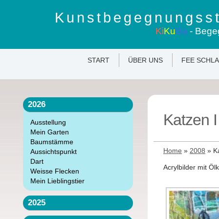
Kunstbegegnungsst
Ki
Ku
Ba
- Bege
START
ÜBER UNS
FEE SCHL
2026
Katzen I
Ausstellung
Mein Garten
Baumstämme
Home
»
2008
»
K
Aussichtspunkt
Dart
Acrylbilder mit Ö
Weisse Flecken
Mein Lieblingstier
2025