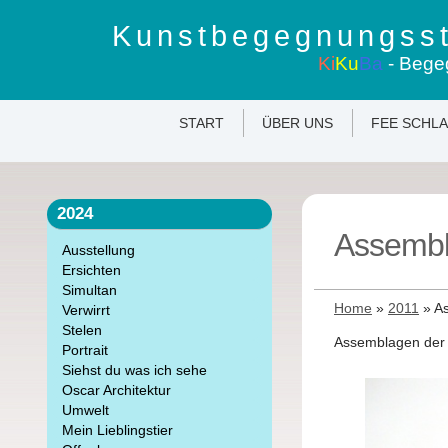
Kunstbegegnungsst
Ki
Ku
Ba
- Bege
START
ÜBER UNS
FEE SCHL
2024
Assembl
Ausstellung
Ersichten
Simultan
Home
»
2011
»
As
Verwirrt
Stelen
Assemblagen der j
Portrait
Siehst du was ich sehe
Oscar Architektur
Umwelt
Mein Lieblingstier