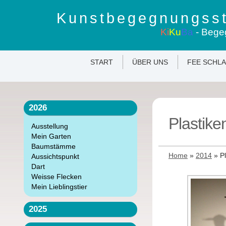
Kunstbegegnungsst
Ki
Ku
Ba
- Bege
START
ÜBER UNS
FEE SCHL
2026
Plastike
Ausstellung
Mein Garten
Baumstämme
Home
»
2014
»
P
Aussichtspunkt
Dart
Weisse Flecken
Mein Lieblingstier
2025