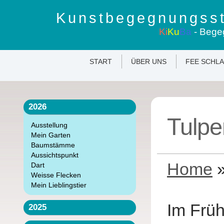
Kunstbegegnungsst
Ki
Ku
Ba
- Bege
START
ÜBER UNS
FEE SCHL
2026
Tulpe
Ausstellung
Mein Garten
Baumstämme
Aussichtspunkt
Home
Dart
Weisse Flecken
Mein Lieblingstier
Im Früh
2025