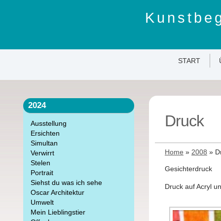
Kunstbeg
START
2024
Druck
Ausstellung
Ersichten
Simultan
Home
»
2008
»
D
Verwirrt
Stelen
Gesichterdruck
Portrait
Siehst du was ich sehe
Druck auf Acryl u
Oscar Architektur
Umwelt
Mein Lieblingstier