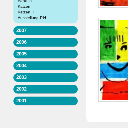
Paraffin
Katzen I
Katzen II
Ausstellung-P.H.
2007
2006
2005
2004
2003
2002
2001