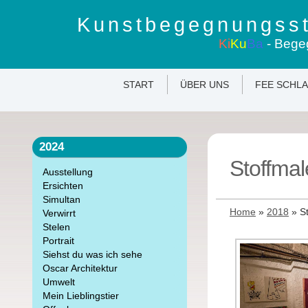
Kunstbegegnungsst
Ki
Ku
Ba
- Bege
START
ÜBER UNS
FEE SCHL
2024
Stoffmal
Ausstellung
Ersichten
Simultan
Home
»
2018
»
S
Verwirrt
Stelen
Portrait
Siehst du was ich sehe
Oscar Architektur
Umwelt
Mein Lieblingstier