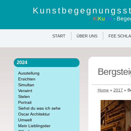
Kunstbegegnungsst
Ki
Ku
Ba
- Bege
START
ÜBER UNS
FEE SCHL
2024
Bergstei
Ausstellung
Ersichten
Simultan
Home
»
2017
»
B
Verwirrt
Stelen
Portrait
Siehst du was ich sehe
Oscar Architektur
Umwelt
Mein Lieblingstier