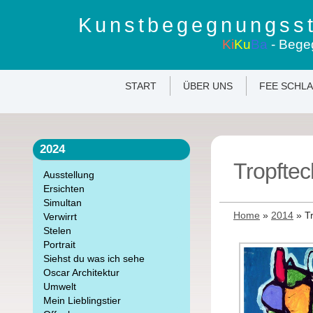
Kunstbegegnungsst
Ki
Ku
Ba
- Bege
START
ÜBER UNS
FEE SCHL
2024
Tropftec
Ausstellung
Ersichten
Simultan
Home
»
2014
»
T
Verwirrt
Stelen
Portrait
Siehst du was ich sehe
Oscar Architektur
Umwelt
Mein Lieblingstier