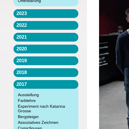
Offenbarung
2023
2022
2021
2020
2019
2018
2017
Ausstellung
Farblehre
Experiment nach Katarina
Grosse
Bergsteiger
Assoziatives Zeichnen
Comicfiguren