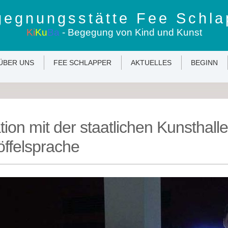
egnungsstätte Fee Schla
Ki
Ku
Ba
- Begegung von Kind und Kunst
ÜBER UNS
FEE SCHLAPPER
AKTUELLES
BEGINN
ion mit der staatlichen Kunsthal
öffelsprache