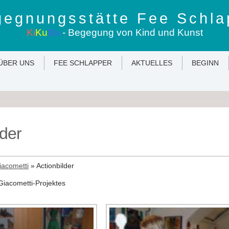
egnungsstätte Fee Schla
Ki
Ku
Ba
- Begegung von Kind und Kunst
ÜBER UNS
FEE SCHLAPPER
AKTUELLES
BEGINN
lder
iacometti
»
Actionbilder
 Giacometti-Projektes