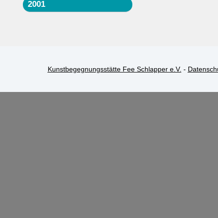
2001
Kunstbegegnungsstätte Fee Schlapper e.V.
-
Datensch