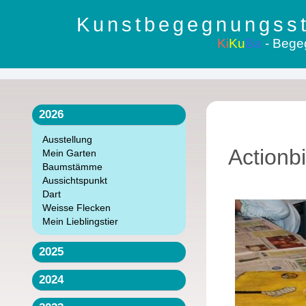
Kunstbegegnungsst
Ki
Ku
Ba
- Bege
2026
Ausstellung
Actionbi
Mein Garten
Baumstämme
Aussichtspunkt
Dart
Weisse Flecken
Mein Lieblingstier
2025
2024