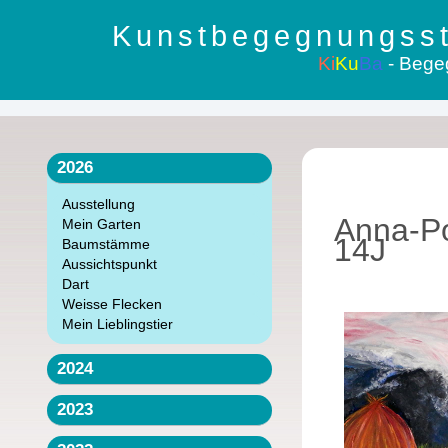
Kunstbegegnungsst
Ki
Ku
Ba
- Bege
2026
Ausstellung
Anna-P
Mein Garten
14J
Baumstämme
Aussichtspunkt
Dart
Weisse Flecken
Mein Lieblingstier
2024
2023