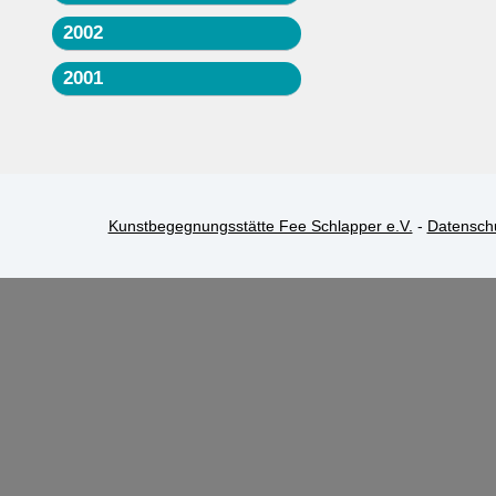
2002
2001
Kunstbegegnungsstätte Fee Schlapper e.V.
-
Datensch