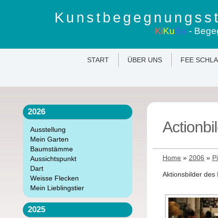
Kunstbegegnungsst
Ki
Ku
Ba
- Bege
START
ÜBER UNS
FEE SCHL
2026
Actionbi
Ausstellung
Mein Garten
Baumstämme
Home
»
2006
»
P
Aussichtspunkt
Dart
Aktionsbilder des
Weisse Flecken
Mein Lieblingstier
2025