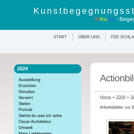
Kunstbegegnungsst
Ki
Ku
Ba
- Bege
START
ÜBER UNS
FEE SCHL
2024
Actionbi
Ausstellung
Ersichten
Simultan
Home
»
2006
»
S
Verwirrt
Stelen
Arbeitsbilder zur
Portrait
Siehst du was ich sehe
Oscar Architektur
Umwelt
Mein Lieblingstier