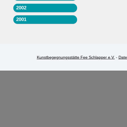
2002
2001
Kunstbegegnungsstätte Fee Schlapper e.V.
-
Date