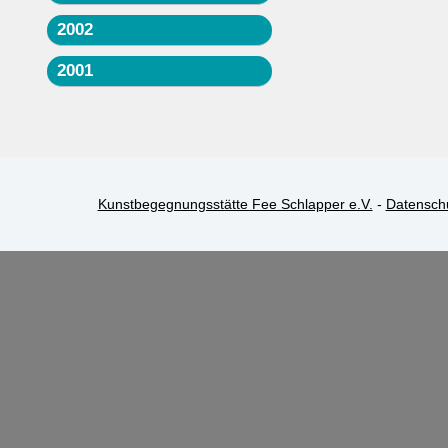
2002
2001
Kunstbegegnungsstätte Fee Schlapper e.V.
-
Datensch