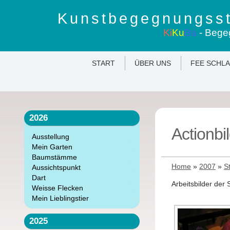
Kunstbegegnungsst
Ki
Ku
Ba
- Bege
START
ÜBER UNS
FEE SCHL
2026
Actionbi
Ausstellung
Mein Garten
Baumstämme
Home
»
2007
»
S
Aussichtspunkt
Dart
Arbeitsbilder der S
Weisse Flecken
Mein Lieblingstier
2025