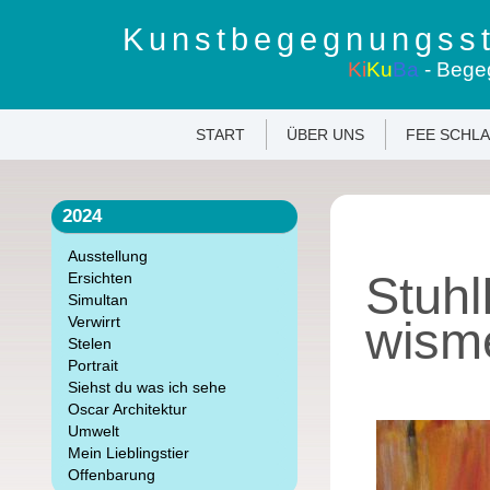
Kunstbegegnungsst
Ki
Ku
Ba
- Bege
START
ÜBER UNS
FEE SCHL
2024
Ausstellung
Stuh
Ersichten
Simultan
wisme
Verwirrt
Stelen
Portrait
Siehst du was ich sehe
Oscar Architektur
Umwelt
Mein Lieblingstier
Offenbarung