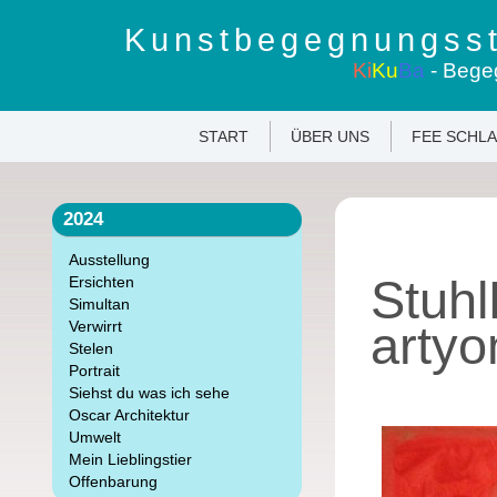
Kunstbegegnungsst
Ki
Ku
Ba
- Bege
START
ÜBER UNS
FEE SCHL
2024
Ausstellung
Stuh
Ersichten
Simultan
artyo
Verwirrt
Stelen
Portrait
Siehst du was ich sehe
Oscar Architektur
Umwelt
Mein Lieblingstier
Offenbarung