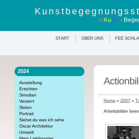
Kunstbegegnungsst
Ki
Ku
Ba
- Bege
START
ÜBER UNS
FEE SCHL
2024
Actionbi
Ausstellung
Ersichten
Simultan
Home
»
2007
»
T
Verwirrt
Stelen
Arbeitsbilder be
Portrait
Siehst du was ich sehe
Oscar Architektur
Umwelt
Mein Lieblingstier