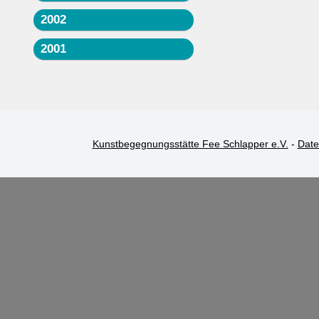
2002
2001
Kunstbegegnungsstätte Fee Schlapper e.V.
-
Date