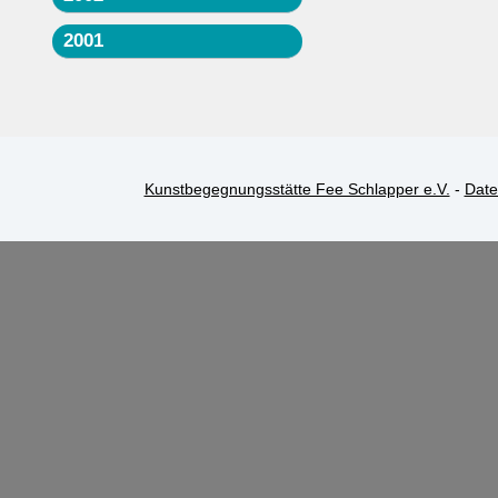
2001
Kunstbegegnungsstätte Fee Schlapper e.V.
-
Date