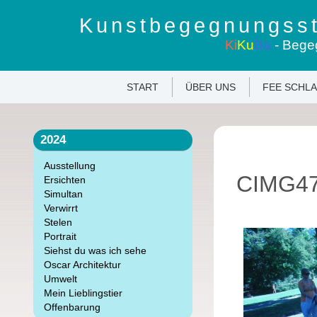
Kunstbegegnungsst
Ki
Ku
Ba
- Bege
START
ÜBER UNS
FEE SCHL
2024
Ausstellung
CIMG4
Ersichten
Simultan
Verwirrt
Stelen
Portrait
Siehst du was ich sehe
Oscar Architektur
Umwelt
Mein Lieblingstier
Offenbarung