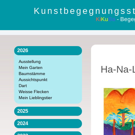
Kunstbegegnungsst
Ki
Ku
Ba
- Bege
2026
Ausstellung
Ha-Na-
Mein Garten
Baumstämme
Aussichtspunkt
Dart
Weisse Flecken
Mein Lieblingstier
2025
2024