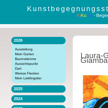
Kunstbegegnungsst
Ki
Ku
Ba
- Bege
2026
Ausstellung
Laura-G
Mein Garten
Giamba
Baumstämme
Aussichtspunkt
Dart
Weisse Flecken
Mein Lieblingstier
2025
2024