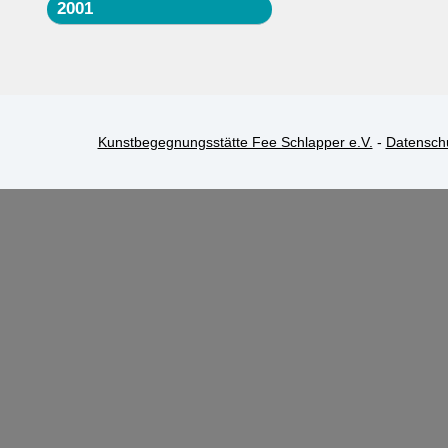
2001
Kunstbegegnungsstätte Fee Schlapper e.V.
-
Datensch